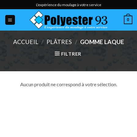
Skip
L'expérience du moulage à votre service
to
content
0
ACCUEIL
/
PLÂTRES
/
GOMME LAQUE
FILTRER
Aucun produit ne correspond à votre sélection.