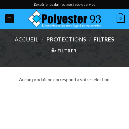
Skip
L'expérience du moulage à votre service
to
content
0
ACCUEIL
/
PROTECTIONS
/
FILTRES
FILTRER
Aucun produit ne correspond à votre sélection.