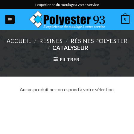
Skip
L'expérience du moulage à votre service
to
content
0
ACCUEIL
/
RÉSINES
/
RÉSINES POLYESTER
/
CATALYSEUR
FILTRER
Aucun produit ne correspond à votre sélection.